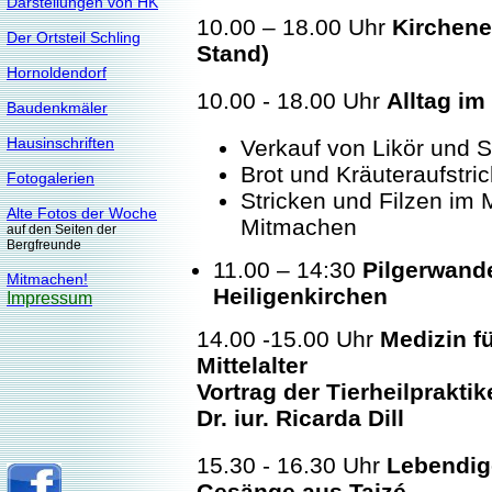
Darstellungen von HK
10.00 – 18.00 Uhr
Kirchenei
Der Ortsteil Schling
Stand)
Hornoldendorf
10.00 - 18.00 Uhr
Alltag im 
Baudenkmäler
Hausinschriften
Verkauf von Likör und S
Brot und Kräuteraufstri
Fotogalerien
Stricken und Filzen im M
Alte Fotos der Woche
Mitmachen
auf den Seiten der
Bergfreunde
11.00 – 14:30
Pilgerwand
Mitmachen!
Heiligenkirchen
Impressum
14.00 -15.00 Uhr
Medizin f
Mittelalter
Vortrag der Tierheilpraktik
Dr. iur. Ricarda Dill
15.30 - 16.30 Uhr
Lebendig
Gesänge aus Taizé