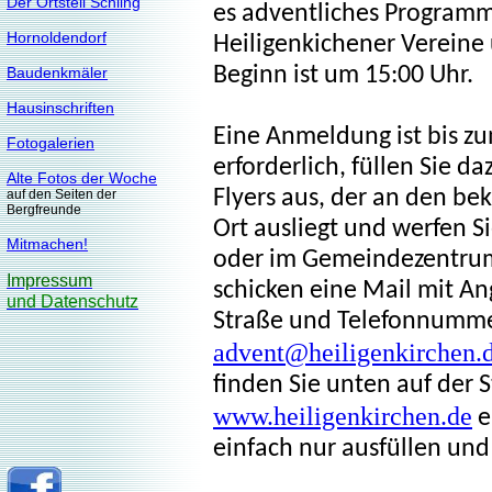
Der Ortsteil Schling
es adventliches Programm
Hornoldendorf
Heiligenkichener Vereine
Beginn ist um 15:00 Uhr.
Baudenkmäler
Hausinschriften
Eine Anmeldung ist bis 
Fotogalerien
erforderlich, füllen Sie d
Alte Fotos der Woche
Flyers aus, der an den be
auf den Seiten der
Bergfreunde
Ort ausliegt und werfen Si
Mitmachen!
oder im Gemeindezentrum
Impressum
schicken eine Mail mit 
und Datenschutz
Straße und Telefonnumm
advent@heiligenkirchen.
finden Sie unten auf der S
www.heiligenkirchen.de
e
einfach nur ausfüllen un